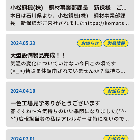
小松鋼機(株) 鋼材事業部課長 新保様 ご...
本日は石川県より、小松鋼機(株) 鋼材事業部課
長 新保様がご来社されましたhttps://komats...
2024.05.23
お知らせ
製品情報
大型設備製品完成！！
気温の変化についていけない今日この頃です
(>_<)皆さま体調崩されていませんか？気持ち...
2024.04.19
お知らせ
一色工場見学ありがとうございます
春ですね～🌸気持ちのいい季節になりました(*^-
^*)広報担当者の私はアレルギーは特にないので...
2024.02.01
お知らせ