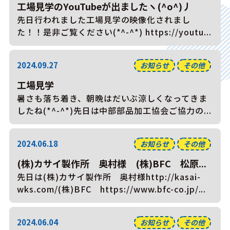
工場見学のYouTubeが出ましたヽ(^o^)丿
先日行われました工場見学の映像化されまし
た！！是非ご覧ください(*^-^*) https://youtu...
2024.09.27
お知らせ
その他
工場見学
暑さも落ち着き、朝晩はだいぶ涼しくなってきま
したね(*^-^*)先日は中部部品加工協会ご協力の...
2024.06.18
お知らせ
その他
(株)カサイ製作所 奥村様 (株)BFC 松原...
先日は(株)カサイ製作所 奥村様http://kasai-
wks.com/(株)BFC https://www.bfc-co.jp/...
2024.06.04
お知らせ
その他