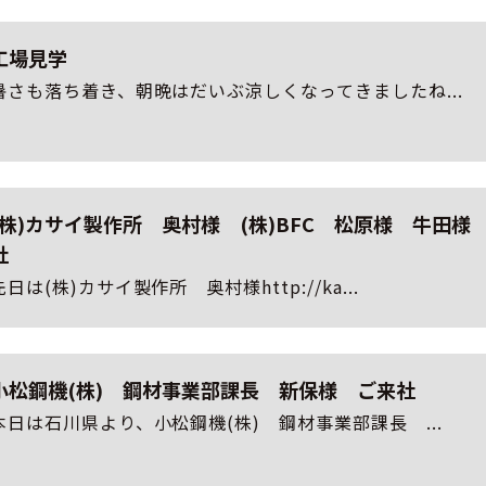
工場見学
暑さも落ち着き、朝晩はだいぶ涼しくなってきましたね...
(株)カサイ製作所 奥村様 (株)BFC 松原様 牛田様
社
先日は(株)カサイ製作所 奥村様http://ka...
小松鋼機(株) 鋼材事業部課長 新保様 ご来社
本日は石川県より、小松鋼機(株) 鋼材事業部課長 ...