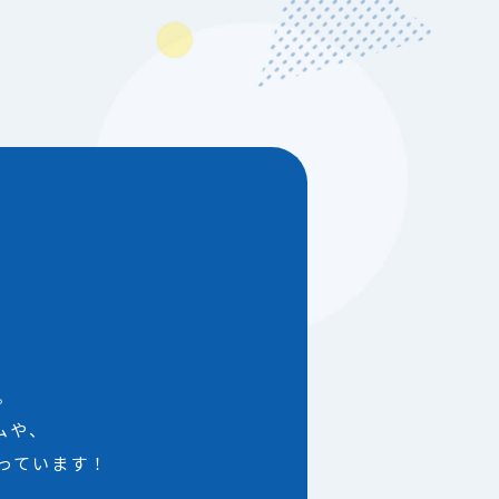
。
ムや、
っています！