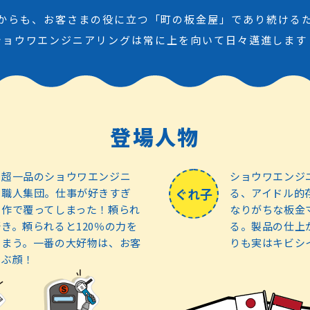
からも、お客さまの役に立つ「町の板金屋」であり続ける
ショウワエンジニアリングは常に上を向いて日々邁進します
登場人物
は超一品のショウワエンジニ
ショウワエンジ
ぐれ子
の職人集団。仕事が好きすぎ
る、アイドル的
自作で覆ってしまった！頼られ
なりがちな板金
き。頼られると120％の力を
る。製品の仕上
しまう。一番の大好物は、お客
りも実はキビシ
こぶ顔！