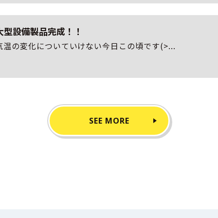
大型設備製品完成！！
気温の変化についていけない今日この頃です(>...
SEE MORE