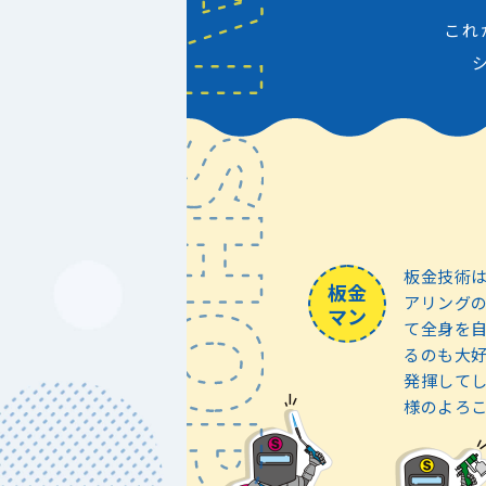
これ
板金技術
板金
アリング
マン
て全身を
るのも大好
発揮して
様のよろ