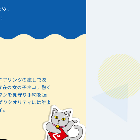
ため、
！
ニアリングの癒しであ
存在の女の子ネコ。熱く
マンを見守り手網を握
がりクオリティには誰よ
イ。